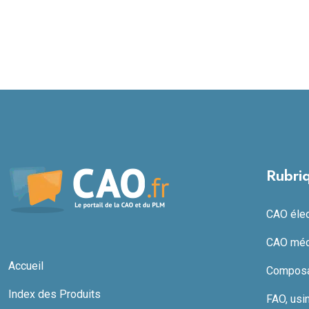
Rubri
CAO élect
CAO méc
Accueil
Composan
Index des Produits
FAO, usi