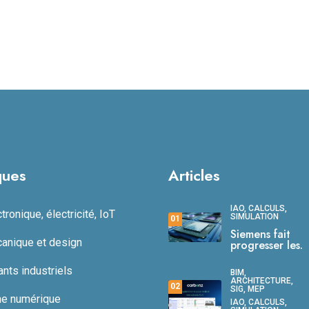
ques
Articles
IAO, CALCULS,
ronique, électricité, IoT
SIMULATION
01
Siemens fait
anique et design
progresser les.
ts industriels
BIM,
ARCHITECTURE,
02
SIG, MEP
ne numérique
IAO, CALCULS,