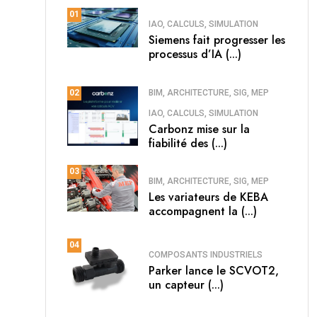
01
IAO, CALCULS, SIMULATION
Siemens fait progresser les
processus d’IA (...)
BIM, ARCHITECTURE, SIG, MEP
02
IAO, CALCULS, SIMULATION
Carbonz mise sur la
fiabilité des (...)
03
BIM, ARCHITECTURE, SIG, MEP
Les variateurs de KEBA
accompagnent la (...)
04
COMPOSANTS INDUSTRIELS
Parker lance le SCVOT2,
un capteur (...)