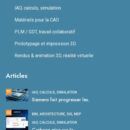
IAO, calculs, simulation
Matériels pour la CAO
PLM / GDT, travail collaboratif
Prototypage et impression 3D
Rendus & animation 3D, réalité virtuelle
Articles
01
IAO, CALCULS, SIMULATION
Siemens fait progresser les.
02
BIM, ARCHITECTURE, SIG, MEP
IAO, CALCULS, SIMULATION
Carbonz mise sur la.