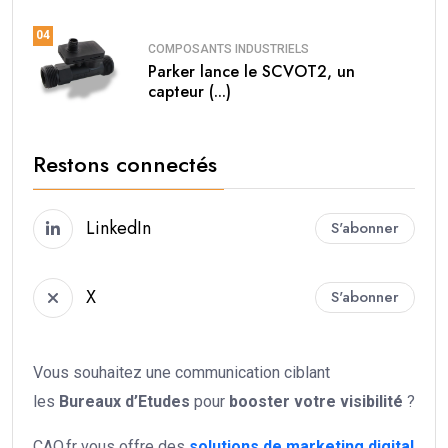
04
COMPOSANTS INDUSTRIELS
Parker lance le SCVOT2, un
capteur (...)
Restons connectés
LinkedIn
S'abonner
X
S'abonner
Vous souhaitez une communication ciblant
les
Bureaux d’Etudes
pour
booster votre
visibilité
?
CAO.fr vous offre des
solutions de marketing digital