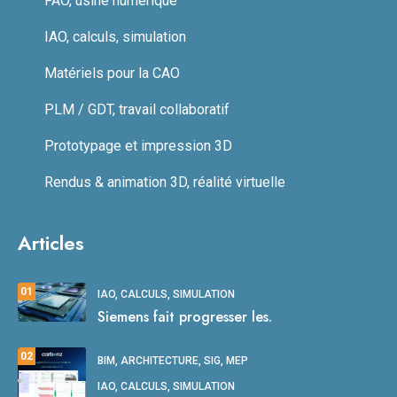
FAO, usine numérique
IAO, calculs, simulation
Matériels pour la CAO
PLM / GDT, travail collaboratif
Prototypage et impression 3D
Rendus & animation 3D, réalité virtuelle
Articles
01
IAO, CALCULS, SIMULATION
Siemens fait progresser les.
02
BIM, ARCHITECTURE, SIG, MEP
IAO, CALCULS, SIMULATION