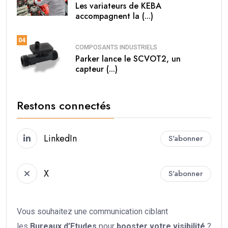
Les variateurs de KEBA
accompagnent la (...)
04
COMPOSANTS INDUSTRIELS
Parker lance le SCVOT2, un
capteur (...)
Restons connectés
LinkedIn
S'abonner
X
S'abonner
Vous souhaitez une communication ciblant
les
Bureaux d’Etudes
pour
booster votre
visibilité
?