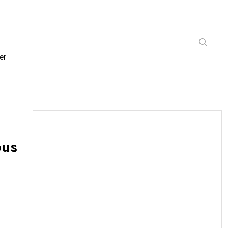
er
ous