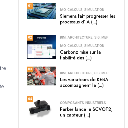
01
IAO, CALCULS, SIMULATION
Siemens fait progresser les
processus d’IA (...)
BIM, ARCHITECTURE, SIG, MEP
02
IAO, CALCULS, SIMULATION
Carbonz mise sur la
fiabilité des (...)
tre
03
BIM, ARCHITECTURE, SIG, MEP
Les variateurs de KEBA
accompagnent la (...)
te
04
COMPOSANTS INDUSTRIELS
Parker lance le SCVOT2,
un capteur (...)