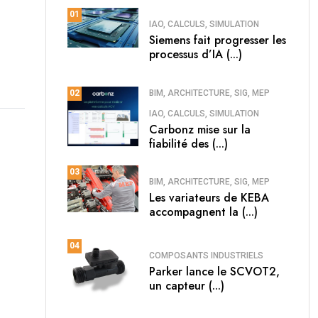
01
IAO, CALCULS, SIMULATION
Siemens fait progresser les
processus d’IA (...)
BIM, ARCHITECTURE, SIG, MEP
02
IAO, CALCULS, SIMULATION
Carbonz mise sur la
fiabilité des (...)
03
BIM, ARCHITECTURE, SIG, MEP
Les variateurs de KEBA
accompagnent la (...)
04
COMPOSANTS INDUSTRIELS
Parker lance le SCVOT2,
un capteur (...)