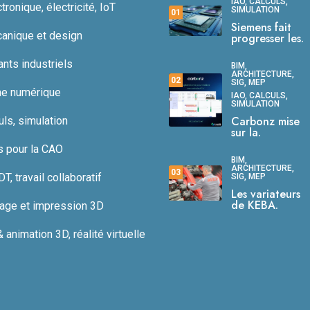
IAO, CALCULS,
ronique, électricité, IoT
SIMULATION
01
Siemens fait
anique et design
progresser les.
ts industriels
BIM,
ARCHITECTURE,
02
SIG, MEP
ne numérique
IAO, CALCULS,
SIMULATION
Carbonz mise
uls, simulation
sur la.
s pour la CAO
BIM,
ARCHITECTURE,
03
, travail collaboratif
SIG, MEP
Les variateurs
de KEBA.
age et impression 3D
animation 3D, réalité virtuelle