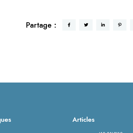
Partage :
ques
Articles