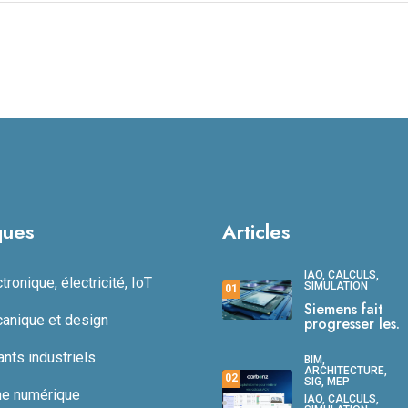
ques
Articles
IAO, CALCULS,
ronique, électricité, IoT
SIMULATION
01
Siemens fait
anique et design
progresser les.
ts industriels
BIM,
ARCHITECTURE,
02
SIG, MEP
ne numérique
IAO, CALCULS,