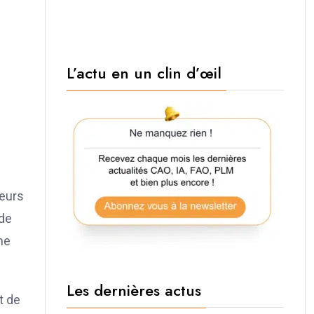
L’actu en un clin d’œil
neurs
nde
me
Les dernières actus
t de