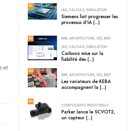
01
IAO, CALCULS, SIMULATION
Siemens fait progresser les
processus d’IA (...)
BIM, ARCHITECTURE, SIG, MEP
02
IAO, CALCULS, SIMULATION
Carbonz mise sur la
fiabilité des (...)
e et
03
BIM, ARCHITECTURE, SIG, MEP
Les variateurs de KEBA
accompagnent la (...)
04
COMPOSANTS INDUSTRIELS
Parker lance le SCVOT2,
un capteur (...)