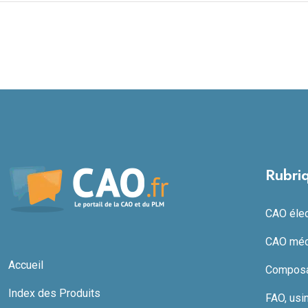
Rubri
CAO élect
CAO méc
Accueil
Composan
Index des Produits
FAO, usi