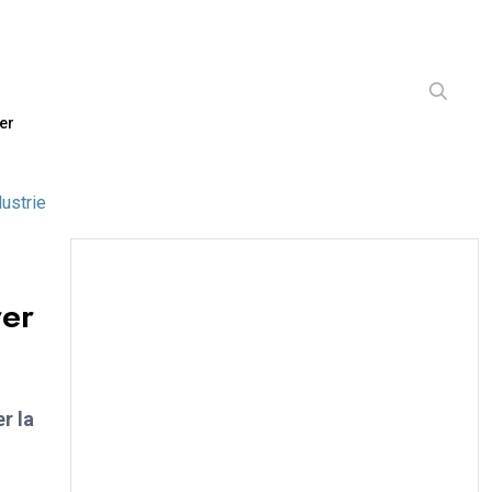
er
ustrie
rer
r la