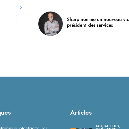
Sharp nomme un nouveau vic
président des services
ques
Articles
IAO, CALCULS,
ronique, électricité, IoT