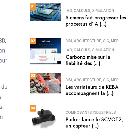
01
IAO, CALCULS, SIMULATION
Siemens fait progresser les
processus d’IA (...)
3D,
BIM, ARCHITECTURE, SIG, MEP
02
ion
IAO, CALCULS, SIMULATION
Carbonz mise sur la
our
fiabilité des (...)
03
BIM, ARCHITECTURE, SIG, MEP
 du
Les variateurs de KEBA
accompagnent la (...)
s
s.
04
COMPOSANTS INDUSTRIELS
on
Parker lance le SCVOT2,
un capteur (...)