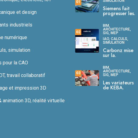
SIMULATION
01
Siemens fait
anique et design
progresser les.
ts industriels
BIM,
ARCHITECTURE,
02
SIG, MEP
ne numérique
IAO, CALCULS,
SIMULATION
Carbonz mise
uls, simulation
sur la.
s pour la CAO
BIM,
ARCHITECTURE,
03
, travail collaboratif
SIG, MEP
Les variateurs
de KEBA.
age et impression 3D
animation 3D, réalité virtuelle