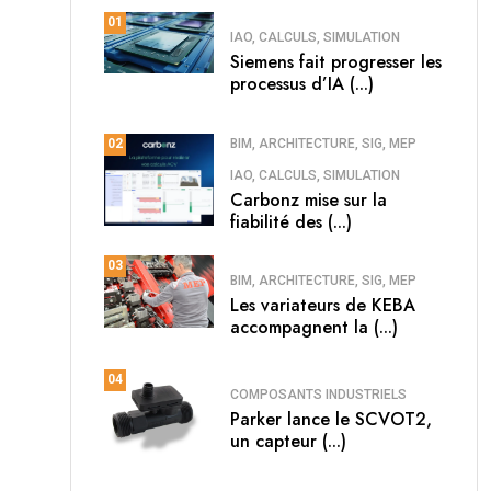
01
IAO, CALCULS, SIMULATION
Siemens fait progresser les
processus d’IA (...)
BIM, ARCHITECTURE, SIG, MEP
02
IAO, CALCULS, SIMULATION
Carbonz mise sur la
fiabilité des (...)
03
BIM, ARCHITECTURE, SIG, MEP
Les variateurs de KEBA
accompagnent la (...)
04
COMPOSANTS INDUSTRIELS
Parker lance le SCVOT2,
un capteur (...)