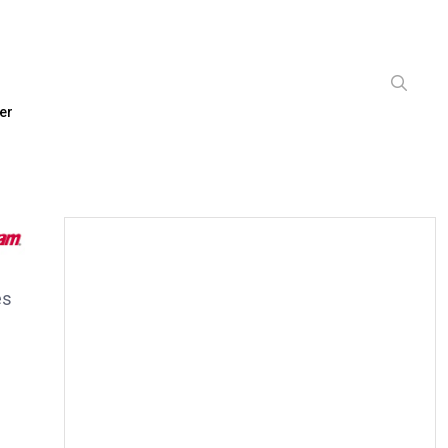
er
es