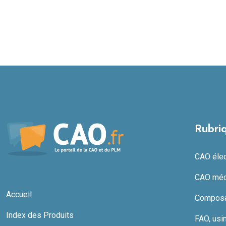
Rubri
CAO élect
CAO méc
Accueil
Composan
Index des Produits
FAO, usi