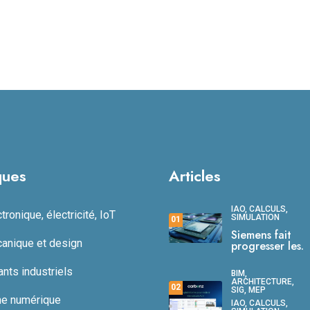
ques
Articles
IAO, CALCULS,
ronique, électricité, IoT
SIMULATION
01
Siemens fait
anique et design
progresser les.
ts industriels
BIM,
ARCHITECTURE,
02
SIG, MEP
ne numérique
IAO, CALCULS,