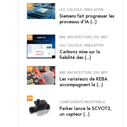
01
IAO, CALCULS, SIMULATION
Siemens fait progresser les
processus d’IA (...)
BIM, ARCHITECTURE, SIG, MEP
02
IAO, CALCULS, SIMULATION
Carbonz mise sur la
fiabilité des (...)
03
BIM, ARCHITECTURE, SIG, MEP
Les variateurs de KEBA
accompagnent la (...)
t
04
COMPOSANTS INDUSTRIELS
Parker lance le SCVOT2,
un capteur (...)