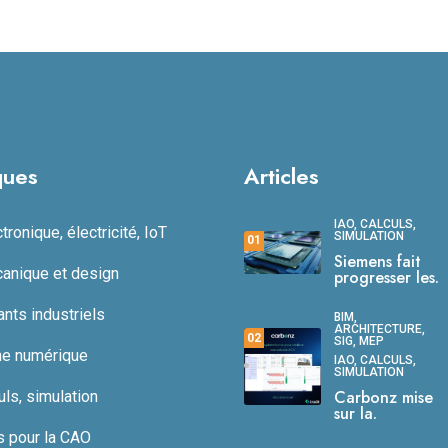
ques
Articles
IAO, CALCULS,
ronique, électricité, IoT
SIMULATION
01
Siemens fait
anique et design
progresser les.
ts industriels
BIM,
ARCHITECTURE,
02
SIG, MEP
ne numérique
IAO, CALCULS,
SIMULATION
Carbonz mise
uls, simulation
sur la.
s pour la CAO