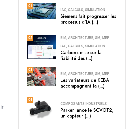
01
IAO, CALCULS, SIMULATION
Siemens fait progresser les
processus d’IA (...)
BIM, ARCHITECTURE, SIG, MEP
02
IAO, CALCULS, SIMULATION
Carbonz mise sur la
fiabilité des (...)
03
BIM, ARCHITECTURE, SIG, MEP
Les variateurs de KEBA
accompagnent la (...)
04
COMPOSANTS INDUSTRIELS
ir
Parker lance le SCVOT2,
un capteur (...)