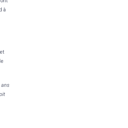
ront
d à
et
de
s ans
oit