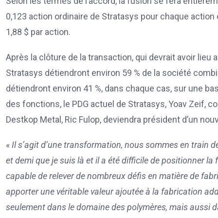
Selon les termes de l’accord, la fusion se fera entière
0,123 action ordinaire de Stratasys pour chaque action
1,88 $ par action.
Après la clôture de la transaction, qui devrait avoir lie
Stratasys détiendront environ 59 % de la société combi
détiendront environ 41 %, dans chaque cas, sur une base
des fonctions, le PDG actuel de Stratasys, Yoav Zeif, c
Destkop Metal, Ric Fulop, deviendra président d’un nouv
«
Il s’agit d’une transformation, nous sommes en train de
et demi que je suis là et il a été difficile de positionner la
capable de relever de nombreux défis en matière de fabr
apporter une véritable valeur ajoutée à la fabrication ad
seulement dans le domaine des polymères, mais aussi d