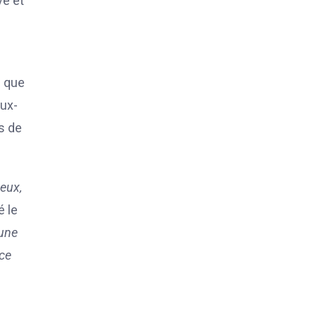
ve et
e que
eux-
s de
deux,
 le
 une
 ce