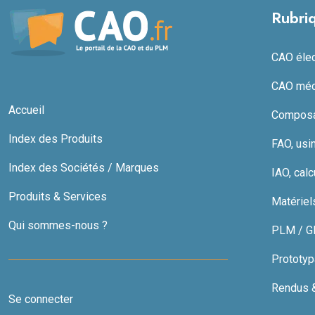
Rubri
CAO élect
CAO méc
Accueil
Composan
Index des Produits
FAO, usi
Index des Sociétés / Marques
IAO, calc
Produits & Services
Matériel
Qui sommes-nous ?
PLM / GDT
Prototyp
Rendus & 
Se connecter