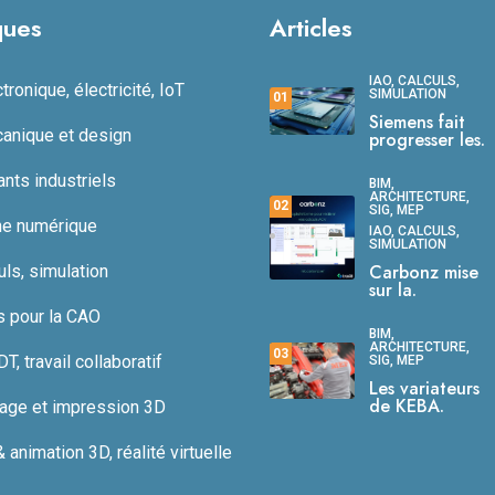
ques
Articles
IAO, CALCULS,
ronique, électricité, IoT
SIMULATION
01
Siemens fait
anique et design
progresser les.
ts industriels
BIM,
ARCHITECTURE,
02
SIG, MEP
ne numérique
IAO, CALCULS,
SIMULATION
Carbonz mise
uls, simulation
sur la.
s pour la CAO
BIM,
ARCHITECTURE,
03
, travail collaboratif
SIG, MEP
Les variateurs
de KEBA.
age et impression 3D
animation 3D, réalité virtuelle