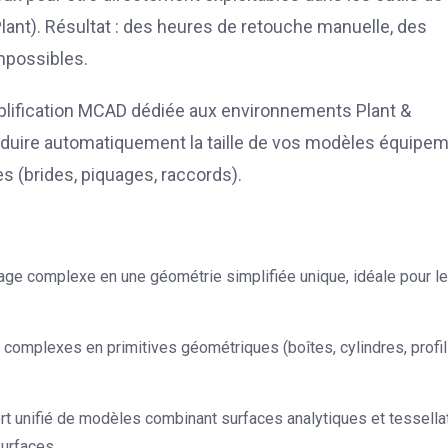
ant). Résultat : des heures de retouche manuelle, des
mpossibles.
mplification MCAD dédiée aux environnements Plant &
duire automatiquement la taille de vos modèles équipe
es (brides, piquages, raccords).
ge complexe en une géométrie simplifiée unique, idéale pour le
s complexes en primitives géométriques (boîtes, cylindres, profi
t unifié de modèles combinant surfaces analytiques et tessella
urfaces.