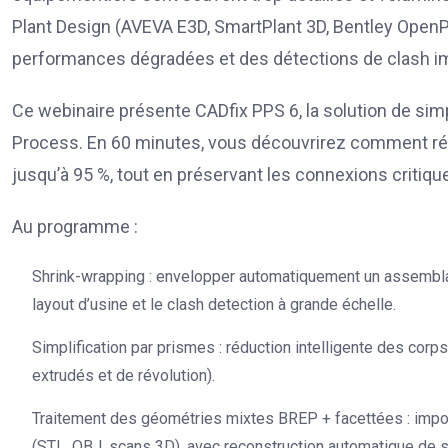
Plant Design (AVEVA E3D, SmartPlant 3D, Bentley OpenPl
performances dégradées et des détections de clash i
Ce webinaire présente CADfix PPS 6, la solution de si
Process. En 60 minutes, vous découvrirez comment ré
jusqu’à 95 %, tout en préservant les connexions critiqu
Au programme :
Shrink-wrapping : envelopper automatiquement un assembla
layout d’usine et le clash detection à grande échelle.
Simplification par prismes : réduction intelligente des corp
extrudés et de révolution).
Traitement des géométries mixtes BREP + facettées : impor
(STL, OBJ, scans 3D), avec reconstruction automatique de s