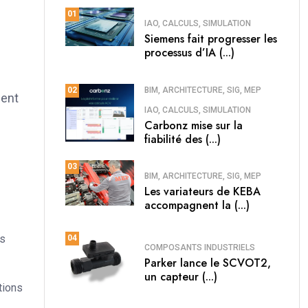
01
IAO, CALCULS, SIMULATION
Siemens fait progresser les
processus d’IA (...)
BIM, ARCHITECTURE, SIG, MEP
02
ment
IAO, CALCULS, SIMULATION
Carbonz mise sur la
fiabilité des (...)
03
BIM, ARCHITECTURE, SIG, MEP
Les variateurs de KEBA
accompagnent la (...)
ls
04
COMPOSANTS INDUSTRIELS
Parker lance le SCVOT2,
un capteur (...)
tions