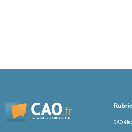
Rubri
CAO élect