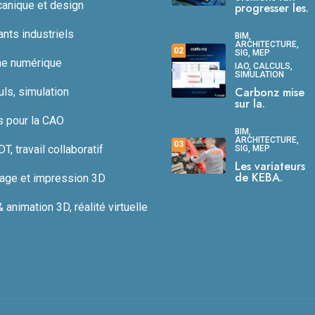
anique et design
progresser les.
ts industriels
BIM,
ARCHITECTURE,
02
SIG, MEP
ne numérique
IAO, CALCULS,
SIMULATION
Carbonz mise
uls, simulation
sur la.
s pour la CAO
BIM,
ARCHITECTURE,
03
, travail collaboratif
SIG, MEP
Les variateurs
de KEBA.
age et impression 3D
animation 3D, réalité virtuelle