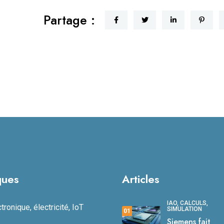
Partage :
ques
Articles
IAO, CALCULS,
ronique, électricité, IoT
SIMULATION
01
Siemens fait