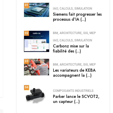
01
IAO, CALCULS, SIMULATION
Siemens fait progresser les
processus d’IA (...)
BIM, ARCHITECTURE, SIG, MEP
02
IAO, CALCULS, SIMULATION
Carbonz mise sur la
fiabilité des (...)
03
BIM, ARCHITECTURE, SIG, MEP
Les variateurs de KEBA
accompagnent la (...)
04
COMPOSANTS INDUSTRIELS
Parker lance le SCVOT2,
un capteur (...)