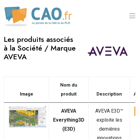
Les produits associés
à la Société / Marque
AVEVA
Nom du
Image
produit
Description
Ac
AVEVA
AVEVA E3D™
Everything3D
exploite les
(E3D)
dernières
innovations