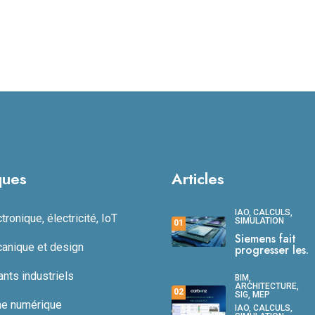
ques
Articles
IAO, CALCULS,
ronique, électricité, IoT
SIMULATION
01
Siemens fait
anique et design
progresser les.
ts industriels
BIM,
ARCHITECTURE,
02
SIG, MEP
ne numérique
IAO, CALCULS,