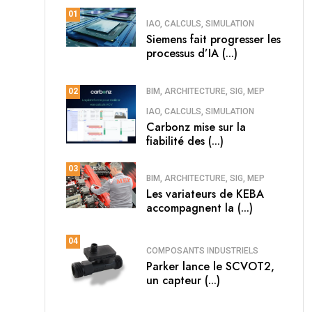
01
IAO, CALCULS, SIMULATION
Siemens fait progresser les
processus d’IA (...)
BIM, ARCHITECTURE, SIG, MEP
02
IAO, CALCULS, SIMULATION
Carbonz mise sur la
fiabilité des (...)
03
BIM, ARCHITECTURE, SIG, MEP
Les variateurs de KEBA
accompagnent la (...)
04
COMPOSANTS INDUSTRIELS
Parker lance le SCVOT2,
un capteur (...)