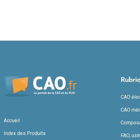
Rubri
CAO élect
CAO méc
Accueil
Composan
Index des Produits
FAO, usi