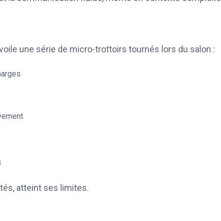
ile une série de micro-trottoirs tournés lors du salon :
 marges
tivement
s
és, atteint ses limites.