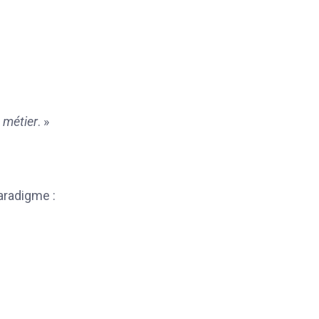
 métier
. »
aradigme :