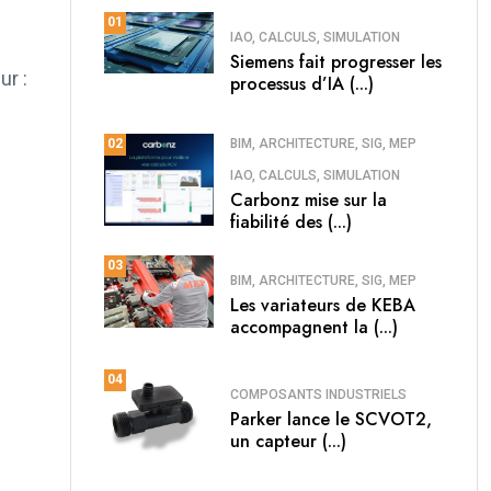
01
IAO, CALCULS, SIMULATION
Siemens fait progresser les
ur :
processus d’IA (...)
BIM, ARCHITECTURE, SIG, MEP
02
IAO, CALCULS, SIMULATION
Carbonz mise sur la
fiabilité des (...)
03
BIM, ARCHITECTURE, SIG, MEP
Les variateurs de KEBA
accompagnent la (...)
04
COMPOSANTS INDUSTRIELS
Parker lance le SCVOT2,
un capteur (...)