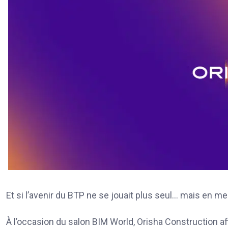
Et si l’avenir du BTP ne se jouait plus seul… mais en me
À l’occasion du salon BIM World, Orisha Construction aff