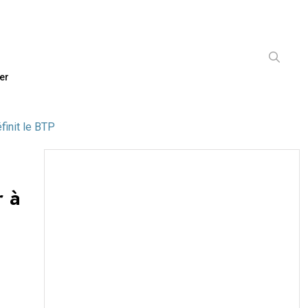
er
finit le BTP
r à