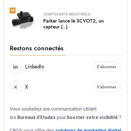
04
COMPOSANTS INDUSTRIELS
Parker lance le SCVOT2, un
capteur (...)
Restons connectés
LinkedIn
S'abonner
X
S'abonner
Vous souhaitez une communication ciblant
les
Bureaux d’Etudes
pour
booster votre
visibilité
?
CAO.fr vous offre des
solutions de marketing digital