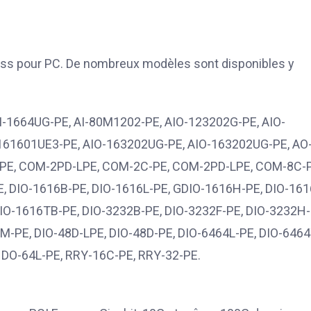
ess pour PC. De nombreux modèles sont disponibles y
 AI-1664UG-PE, AI-80M1202-PE, AIO-123202G-PE, AIO-
-161601UE3-PE, AIO-163202UG-PE, AIO-163202UG-PE, AO
LPE, COM-2PD-LPE, COM-2C-PE, COM-2PD-LPE, COM-8C-P
-PE, DIO-1616B-PE, DIO-1616L-PE, GDIO-1616H-PE, DIO-161
DIO-1616TB-PE, DIO-3232B-PE, DIO-3232F-PE, DIO-3232H-
M-PE, DIO-48D-LPE, DIO-48D-PE, DIO-6464L-PE, DIO-6464
 DO-64L-PE, RRY-16C-PE, RRY-32-PE.