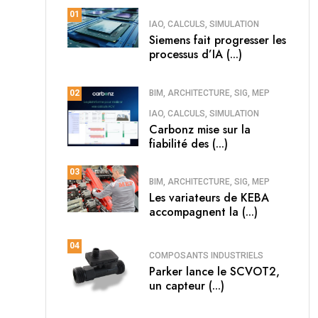
01
IAO, CALCULS, SIMULATION
Siemens fait progresser les
processus d’IA (...)
BIM, ARCHITECTURE, SIG, MEP
02
IAO, CALCULS, SIMULATION
Carbonz mise sur la
fiabilité des (...)
03
BIM, ARCHITECTURE, SIG, MEP
Les variateurs de KEBA
accompagnent la (...)
04
COMPOSANTS INDUSTRIELS
Parker lance le SCVOT2,
un capteur (...)