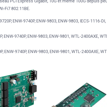
réseau PCI Express Gigabit, 10G et même 100G depuis peu
Wi-Fi7 802.11BE.
720P, ENW-9740P, ENW-9803, ENW-9803, IECS-1116-DI,
P, ENW-9740P, ENW-9803, ENW-9801, WTL-2400AXE, WT
P, ENW-9740P, ENW-9803, ENW-9801, WTL-2400AXE, WT