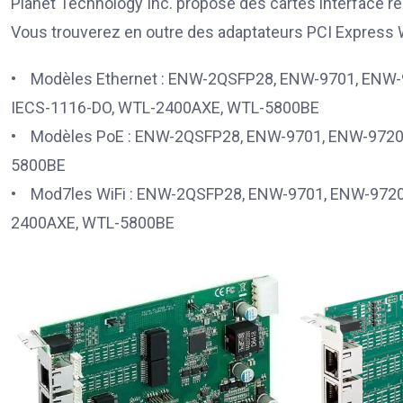
Planet Technology Inc. propose des cartes interface 
Vous trouverez en outre des adaptateurs PCI Express 
• Modèles Ethernet : ENW-2QSFP28, ENW-9701, ENW-9
IECS-1116-DO, WTL-2400AXE, WTL-5800BE
• Modèles PoE : ENW-2QSFP28, ENW-9701, ENW-9720
5800BE
• Mod7les WiFi : ENW-2QSFP28, ENW-9701, ENW-9720
2400AXE, WTL-5800BE