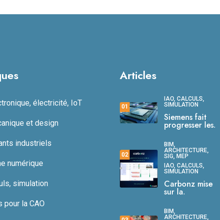
ques
Articles
IAO, CALCULS,
ronique, électricité, IoT
SIMULATION
01
Siemens fait
anique et design
progresser les.
ts industriels
BIM,
ARCHITECTURE,
02
SIG, MEP
ne numérique
IAO, CALCULS,
SIMULATION
Carbonz mise
uls, simulation
sur la.
s pour la CAO
BIM,
ARCHITECTURE,