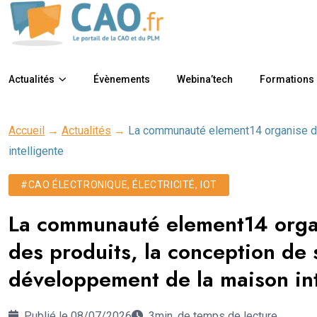
Actualités
Évènements
Webina’tech
Formations
Accueil
→
Actualités
→
La communauté element14 organise des
intelligente
#CAO ÉLECTRONIQUE, ÉLECTRICITÉ, IOT
La communauté element14 organ
des produits, la conception de 
développement de la maison int
Publié le 08/07/2026
3min. de temps de lecture