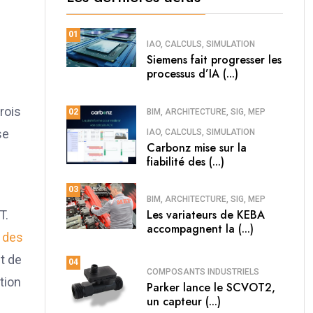
01
IAO, CALCULS, SIMULATION
Siemens fait progresser les
processus d’IA (...)
rois
BIM, ARCHITECTURE, SIG, MEP
02
se
IAO, CALCULS, SIMULATION
Carbonz mise sur la
fiabilité des (...)
03
BIM, ARCHITECTURE, SIG, MEP
Les variateurs de KEBA
T.
accompagnent la (...)
r des
t de
04
COMPOSANTS INDUSTRIELS
tion
Parker lance le SCVOT2,
un capteur (...)