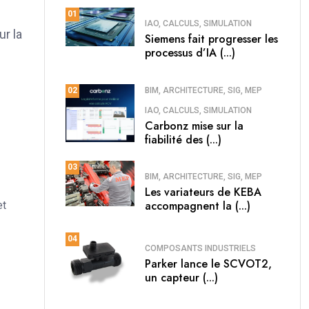
01
IAO, CALCULS, SIMULATION
r la
Siemens fait progresser les
processus d’IA (...)
BIM, ARCHITECTURE, SIG, MEP
02
IAO, CALCULS, SIMULATION
Carbonz mise sur la
fiabilité des (...)
03
BIM, ARCHITECTURE, SIG, MEP
Les variateurs de KEBA
accompagnent la (...)
et
04
COMPOSANTS INDUSTRIELS
Parker lance le SCVOT2,
un capteur (...)