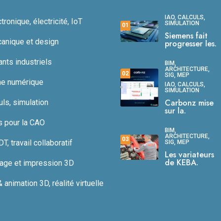
IAO, CALCULS,
ronique, électricité, IoT
SIMULATION
01
Siemens fait
anique et design
progresser les.
ts industriels
BIM,
ARCHITECTURE,
02
SIG, MEP
ne numérique
IAO, CALCULS,
SIMULATION
Carbonz mise
uls, simulation
sur la.
s pour la CAO
BIM,
ARCHITECTURE,
03
, travail collaboratif
SIG, MEP
Les variateurs
de KEBA.
age et impression 3D
animation 3D, réalité virtuelle