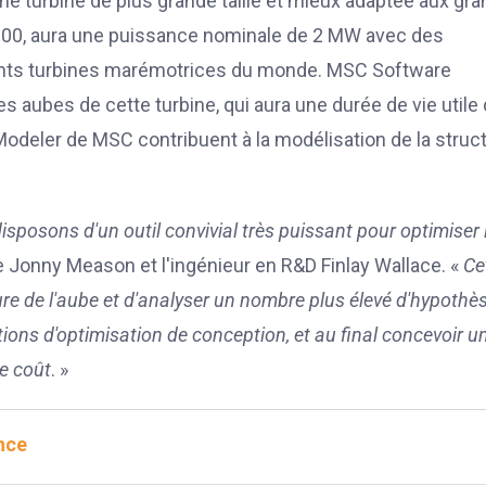
ne turbine de plus grande taille et mieux adaptée aux gr
R2000, aura une puissance nominale de 2 MW avec des
ssants turbines marémotrices du monde. MSC Software
des aubes de cette turbine, qui aura une durée de vie utile
odeler de MSC contribuent à la modélisation de la struc
posons d'un outil convivial très puissant pour optimiser 
ue Jonny Meason et l'ingénieur en R&D Finlay Wallace. «
Ce
re de l'aube et d'analyser un nombre plus élevé d'hypothè
ns d'optimisation de conception, et au final concevoir u
de coût
. »
nce