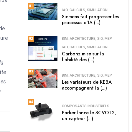
ands
01
IAO, CALCULS, SIMULATION
Siemens fait progresser les
processus d’IA (...)
 de
ture
BIM, ARCHITECTURE, SIG, MEP
02
IAO, CALCULS, SIMULATION
Carbonz mise sur la
fiabilité des (...)
la
tte
03
BIM, ARCHITECTURE, SIG, MEP
ses
Les variateurs de KEBA
accompagnent la (...)
n
04
COMPOSANTS INDUSTRIELS
Parker lance le SCVOT2,
un capteur (...)