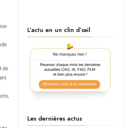
tion
L’actu en un clin d’œil
ande
t de
ant
r
ants,
Les dernières actus