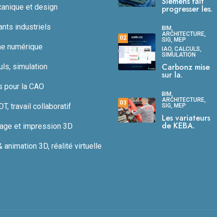
Siemens fait
anique et design
progresser les.
ts industriels
BIM,
ARCHITECTURE,
02
SIG, MEP
ne numérique
IAO, CALCULS,
SIMULATION
Carbonz mise
uls, simulation
sur la.
s pour la CAO
BIM,
ARCHITECTURE,
03
, travail collaboratif
SIG, MEP
Les variateurs
de KEBA.
age et impression 3D
animation 3D, réalité virtuelle