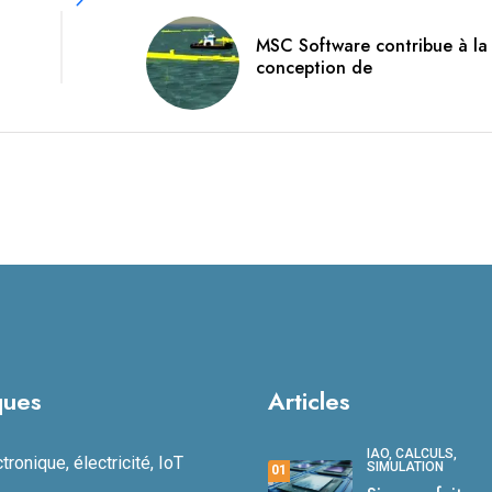
MSC Software contribue à la
conception de
ques
Articles
IAO, CALCULS,
ronique, électricité, IoT
SIMULATION
01