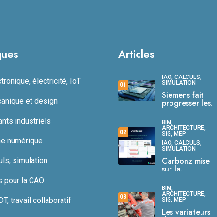
ques
Articles
IAO, CALCULS,
ronique, électricité, IoT
SIMULATION
01
Siemens fait
anique et design
progresser les.
ts industriels
BIM,
ARCHITECTURE,
02
SIG, MEP
ne numérique
IAO, CALCULS,
SIMULATION
Carbonz mise
uls, simulation
sur la.
s pour la CAO
BIM,
ARCHITECTURE,
03
, travail collaboratif
SIG, MEP
Les variateurs