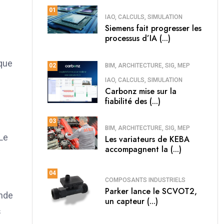
01
IAO, CALCULS, SIMULATION
Siemens fait progresser les
processus d’IA (...)
ique
BIM, ARCHITECTURE, SIG, MEP
02
IAO, CALCULS, SIMULATION
Carbonz mise sur la
fiabilité des (...)
03
BIM, ARCHITECTURE, SIG, MEP
 Le
Les variateurs de KEBA
accompagnent la (...)
04
COMPOSANTS INDUSTRIELS
Parker lance le SCVOT2,
onde
un capteur (...)
s