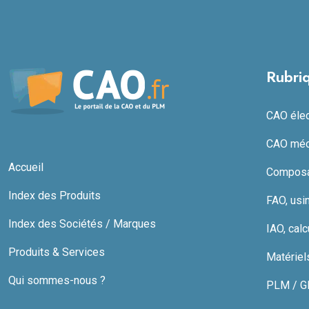
Rubri
CAO élect
CAO méc
Accueil
Composan
Index des Produits
FAO, usi
Index des Sociétés / Marques
IAO, calc
Produits & Services
Matériel
Qui sommes-nous ?
PLM / GDT