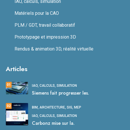
IAO, calculs, simulation
Matériels pour la CAO
PLM / GDT, travail collaboratif
Prototypage et impression 3D
Rendus & animation 3D, réalité virtuelle
Articles
01
IAO, CALCULS, SIMULATION
Siemens fait progresser les.
02
BIM, ARCHITECTURE, SIG, MEP
IAO, CALCULS, SIMULATION
Carbonz mise sur la.