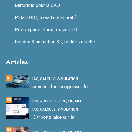
Matériels pour la CAO
PLM / GDT, travail collaboratif
Prototypage et impression 3D
Rendus & animation 3D, réalité virtuelle
Articles
01
IAO, CALCULS, SIMULATION
Siemens fait progresser les.
02
BIM, ARCHITECTURE, SIG, MEP
IAO, CALCULS, SIMULATION
Carbonz mise sur la.
03
BIM, ARCHITECTURE, SIG, MEP