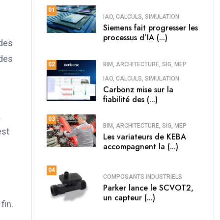
01
IAO, CALCULS, SIMULATION
Siemens fait progresser les
processus d’IA (...)
 des
 des
BIM, ARCHITECTURE, SIG, MEP
02
IAO, CALCULS, SIMULATION
Carbonz mise sur la
fiabilité des (...)
.
03
BIM, ARCHITECTURE, SIG, MEP
est
Les variateurs de KEBA
accompagnent la (...)
04
COMPOSANTS INDUSTRIELS
Parker lance le SCVOT2,
un capteur (...)
fin.