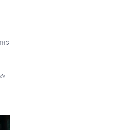
 THG
 de