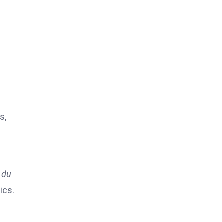
s,
 du
ics.