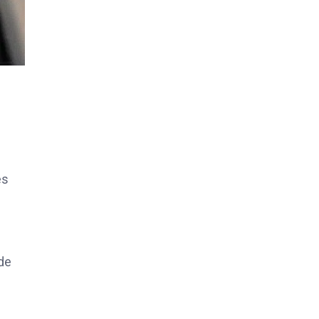
es
ide