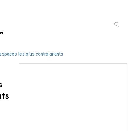
er
 espaces les plus contraignants
s
nts