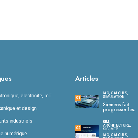
ques
Articles
IAO, CALCULS,
ronique, électricité, IoT
SIMULATION
01
Siemens fait
anique et design
progresser les.
ts industriels
BIM,
ARCHITECTURE,
02
SIG, MEP
ne numérique
IAO, CALCULS,