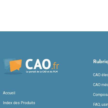
Rubri
CAO élect
CAO méc
Accueil
Composan
Index des Produits
FAO, usi