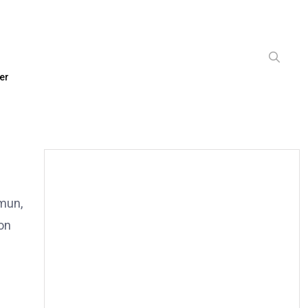
er
mmun,
ion