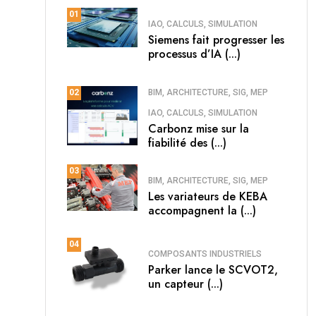
01
IAO, CALCULS, SIMULATION
Siemens fait progresser les
processus d’IA (...)
BIM, ARCHITECTURE, SIG, MEP
02
IAO, CALCULS, SIMULATION
Carbonz mise sur la
fiabilité des (...)
03
BIM, ARCHITECTURE, SIG, MEP
Les variateurs de KEBA
accompagnent la (...)
04
COMPOSANTS INDUSTRIELS
Parker lance le SCVOT2,
un capteur (...)