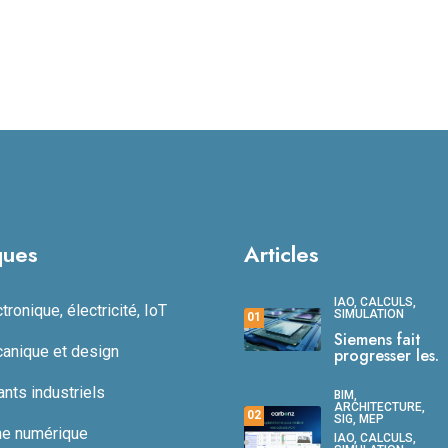
ques
Articles
IAO, CALCULS,
ronique, électricité, IoT
SIMULATION
01
Siemens fait
anique et design
progresser les.
ts industriels
BIM,
ARCHITECTURE,
02
SIG, MEP
ne numérique
IAO, CALCULS,