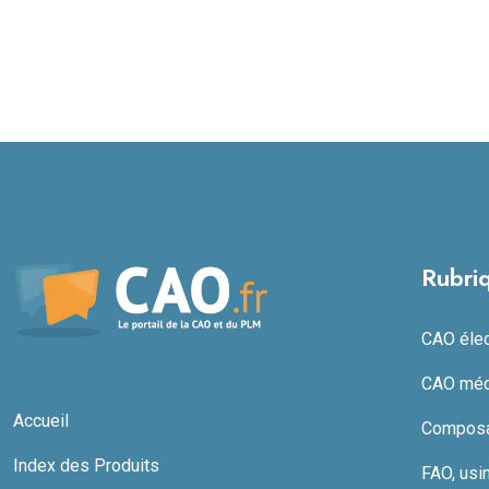
Rubri
CAO élect
CAO méc
Accueil
Composan
Index des Produits
FAO, usi