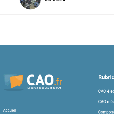
Rubri
CAO élect
CAO méc
Accueil
Composan