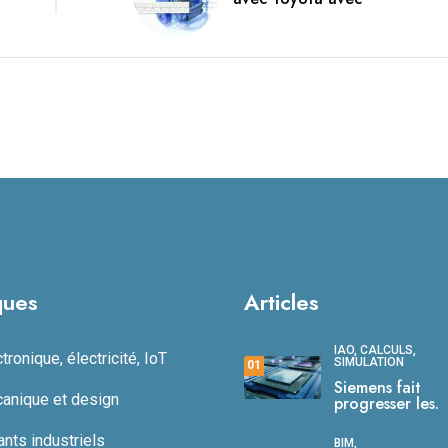
ques
Articles
IAO, CALCULS,
ronique, électricité, IoT
SIMULATION
01
Siemens fait
anique et design
progresser les.
ts industriels
BIM,