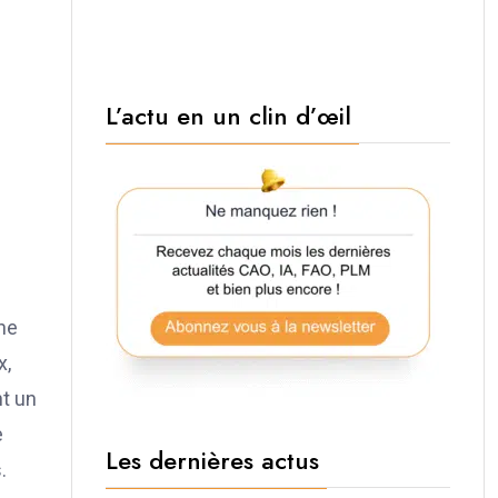
L’actu en un clin d’œil
une
x,
nt un
e
Les dernières actus
.