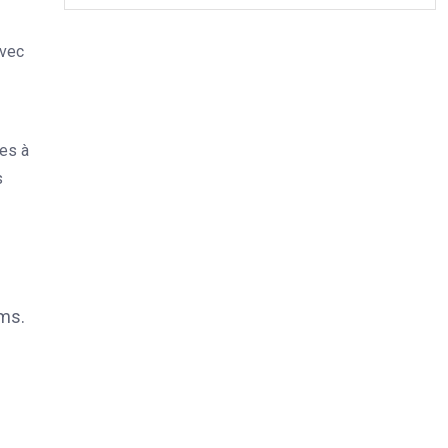
avec
ses à
s
ems.