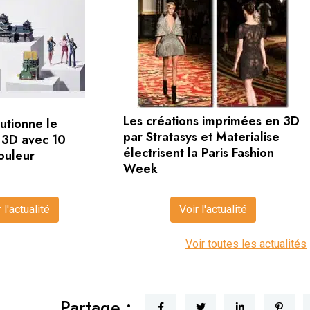
Les créations imprimées en 3D
utionne le
par Stratasys et Materialise
 3D avec 10
électrisent la Paris Fashion
couleur
Week
 l'actualité
Voir l'actualité
Voir toutes les actualités
Partage :