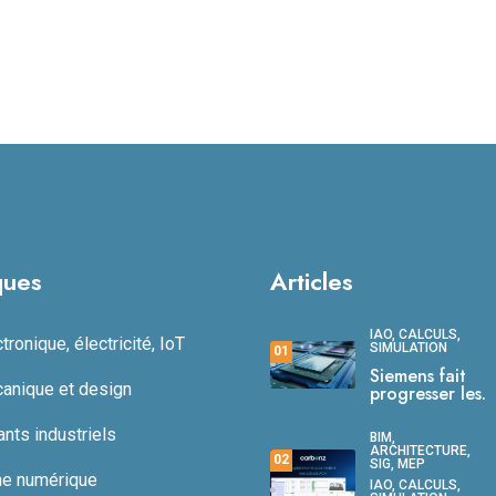
ques
Articles
IAO, CALCULS,
ronique, électricité, IoT
SIMULATION
01
Siemens fait
anique et design
progresser les.
ts industriels
BIM,
ARCHITECTURE,
02
SIG, MEP
ne numérique
IAO, CALCULS,