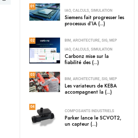
01
IAO, CALCULS, SIMULATION
Siemens fait progresser les
processus d’IA (...)
BIM, ARCHITECTURE, SIG, MEP
02
IAO, CALCULS, SIMULATION
Carbonz mise sur la
fiabilité des (...)
03
BIM, ARCHITECTURE, SIG, MEP
Les variateurs de KEBA
accompagnent la (...)
04
COMPOSANTS INDUSTRIELS
Parker lance le SCVOT2,
un capteur (...)