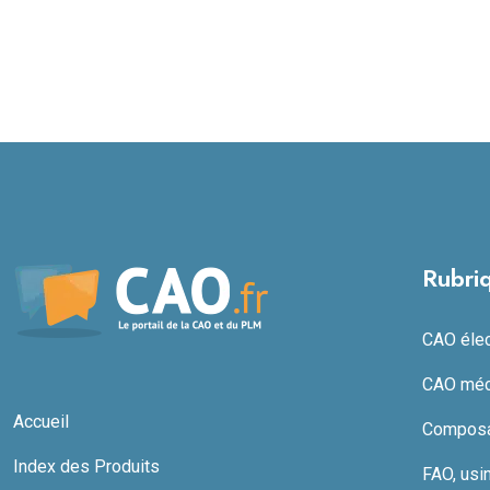
Rubri
CAO élect
CAO méc
Accueil
Composan
Index des Produits
FAO, usi