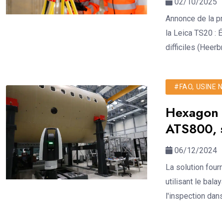
02/10/2025
Annonce de la pr
la Leica TS20 : 
difficiles (Heerb
#FAO, USINE
Hexagon d
ATS800, 
06/12/2024
La solution four
utilisant le bal
l'inspection dans