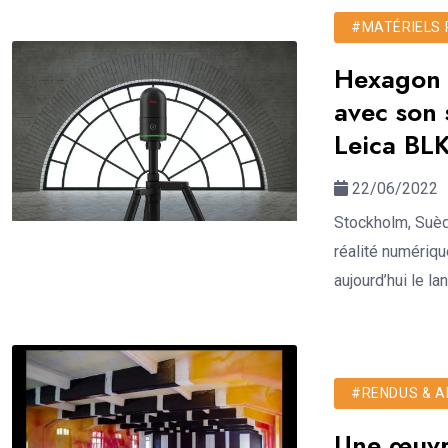
#MATÉRIELS 
Hexagon r
avec son 
Leica BLK
22/06/2022
Stockholm, Suèd
réalité numériqu
aujourd’hui le l
#RENDUS & AN
Une œuvr