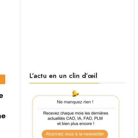
L’actu en un clin d’œil
e
me