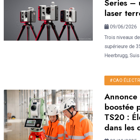
Series – 
laser terr
09/06/2026
Trois niveaux de
supérieure de 35
Heerbrugg, Suisse
#CAO ÉLECTRO
Annonce d
boostée pa
TS20 : Él
dans les c