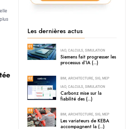
elle
 plus
Les dernières actus
01
IAO, CALCULS, SIMULATION
Siemens fait progresser les
processus d’IA (...)
tée
BIM, ARCHITECTURE, SIG, MEP
02
IAO, CALCULS, SIMULATION
Carbonz mise sur la
fiabilité des (...)
03
BIM, ARCHITECTURE, SIG, MEP
Les variateurs de KEBA
accompagnent la (...)