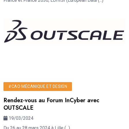
France et France 2030, EDHISI (European Data (...)
#CAO MÉCANIQUE ET DESIGN
Rendez-vous au Forum InCyber avec
OUTSCALE
19/03/2024
Du 26 au 28 mars 2024 à Lille (...)