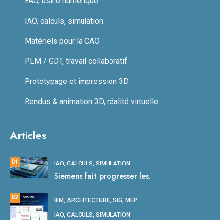
FAO, usine numérique
IAO, calculs, simulation
Matériels pour la CAO
PLM / GDT, travail collaboratif
Prototypage et impression 3D
Rendus & animation 3D, réalité virtuelle
Articles
01
IAO, CALCULS, SIMULATION
Siemens fait progresser les.
02
BIM, ARCHITECTURE, SIG, MEP
IAO, CALCULS, SIMULATION