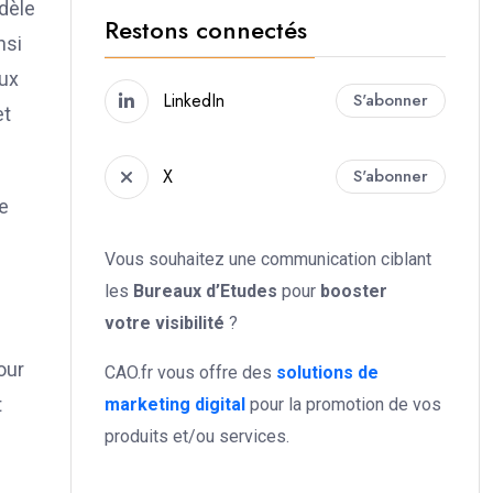
odèle
Restons connectés
nsi
aux
LinkedIn
S'abonner
et
X
S'abonner
de
Vous souhaitez une communication ciblant
les
Bureaux d’Etudes
pour
booster
votre
visibilité
?
our
CAO.fr vous offre des
solutions de
t
marketing digital
pour la promotion de vos
produits et/ou services.