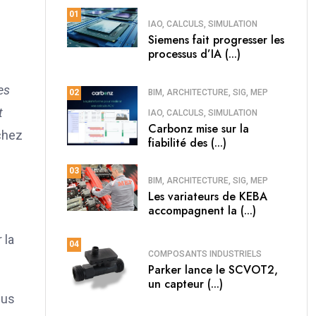
01
IAO, CALCULS, SIMULATION
Siemens fait progresser les
processus d’IA (...)
es
BIM, ARCHITECTURE, SIG, MEP
02
t
IAO, CALCULS, SIMULATION
Carbonz mise sur la
 chez
fiabilité des (...)
03
BIM, ARCHITECTURE, SIG, MEP
Les variateurs de KEBA
accompagnent la (...)
 la
04
COMPOSANTS INDUSTRIELS
Parker lance le SCVOT2,
un capteur (...)
sus