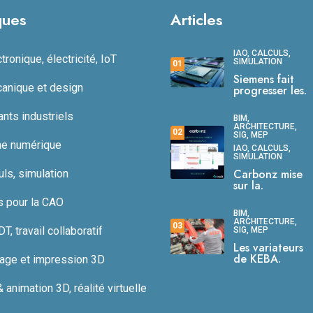
ques
Articles
IAO, CALCULS,
ronique, électricité, IoT
SIMULATION
01
Siemens fait
anique et design
progresser les.
ts industriels
BIM,
ARCHITECTURE,
02
SIG, MEP
ne numérique
IAO, CALCULS,
SIMULATION
Carbonz mise
uls, simulation
sur la.
s pour la CAO
BIM,
ARCHITECTURE,
03
, travail collaboratif
SIG, MEP
Les variateurs
de KEBA.
age et impression 3D
animation 3D, réalité virtuelle