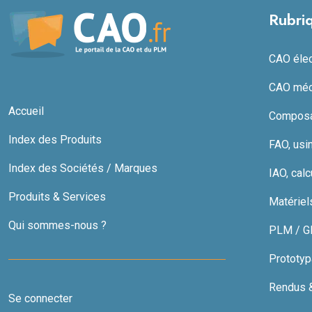
Rubri
CAO élect
CAO méc
Accueil
Composan
Index des Produits
FAO, usi
Index des Sociétés / Marques
IAO, calc
Produits & Services
Matériel
Qui sommes-nous ?
PLM / GDT
Prototyp
Rendus & 
Se connecter