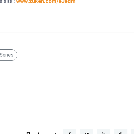
 site :
www.zuken.com/e3edm
.Series