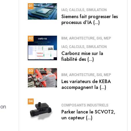
01
IAO, CALCULS, SIMULATION
Siemens fait progresser les
processus d’IA (...)
BIM, ARCHITECTURE, SIG, MEP
02
IAO, CALCULS, SIMULATION
Carbonz mise sur la
fiabilité des (...)
03
BIM, ARCHITECTURE, SIG, MEP
Les variateurs de KEBA
accompagnent la (...)
04
COMPOSANTS INDUSTRIELS
ion
Parker lance le SCVOT2,
un capteur (...)