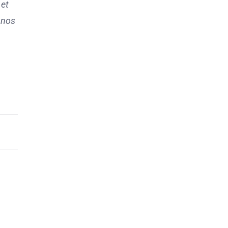
 et
e nos