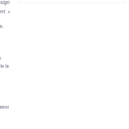
esign
ent.
»
on
s
le la
ainsi