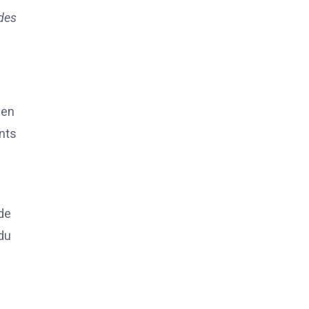
 des
 en
ents
de
 du