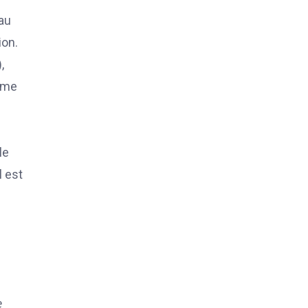
au
ion.
,
tème
le
l est
e