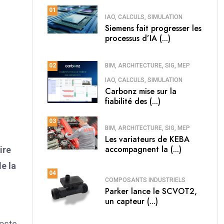
01
IAO, CALCULS, SIMULATION
Siemens fait progresser les
processus d’IA (...)
BIM, ARCHITECTURE, SIG, MEP
02
IAO, CALCULS, SIMULATION
Carbonz mise sur la
fiabilité des (...)
03
BIM, ARCHITECTURE, SIG, MEP
Les variateurs de KEBA
accompagnent la (...)
ire
e la
04
COMPOSANTS INDUSTRIELS
Parker lance le SCVOT2,
un capteur (...)
poste