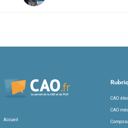
Rubri
CAO élect
CAO méc
Accueil
Composan