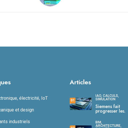
ques
Articles
IAO, CALCULS,
ronique, électricité, IoT
SIMULATION
01
Siemens fait
anique et design
progresser les.
ts industriels
BIM,
ARCHITECTURE,