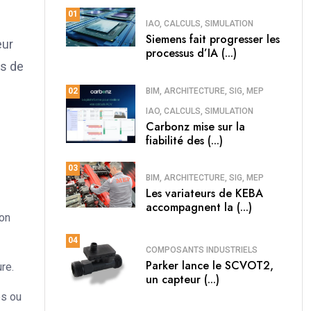
01
e
IAO, CALCULS, SIMULATION
Siemens fait progresser les
eur
processus d’IA (...)
rs de
BIM, ARCHITECTURE, SIG, MEP
02
IAO, CALCULS, SIMULATION
Carbonz mise sur la
fiabilité des (...)
03
BIM, ARCHITECTURE, SIG, MEP
Les variateurs de KEBA
accompagnent la (...)
ion
04
COMPOSANTS INDUSTRIELS
Parker lance le SCVOT2,
re.
un capteur (...)
és ou