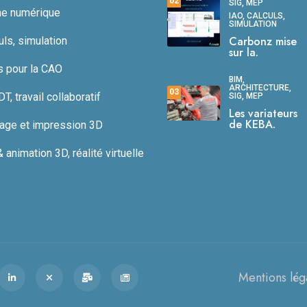
02
SIG, MEP
ne numérique
IAO, CALCULS,
SIMULATION
Carbonz mise
uls, simulation
sur la.
s pour la CAO
BIM,
ARCHITECTURE,
03
, travail collaboratif
SIG, MEP
Les variateurs
de KEBA.
age et impression 3D
animation 3D, réalité virtuelle
Mentions lég