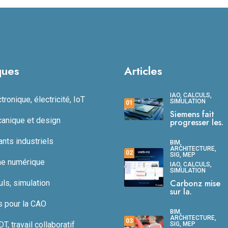
ques
Articles
IAO, CALCULS,
ronique, électricité, IoT
SIMULATION
01
Siemens fait
anique et design
progresser les.
ts industriels
BIM,
ARCHITECTURE,
02
SIG, MEP
ne numérique
IAO, CALCULS,
SIMULATION
Carbonz mise
uls, simulation
sur la.
s pour la CAO
BIM,
ARCHITECTURE,
03
, travail collaboratif
SIG, MEP