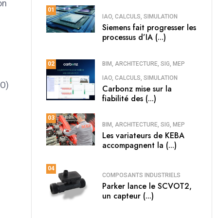
on
01
IAO, CALCULS, SIMULATION
Siemens fait progresser les
processus d’IA (...)
BIM, ARCHITECTURE, SIG, MEP
02
IAO, CALCULS, SIMULATION
AO)
Carbonz mise sur la
fiabilité des (...)
03
BIM, ARCHITECTURE, SIG, MEP
Les variateurs de KEBA
accompagnent la (...)
04
COMPOSANTS INDUSTRIELS
Parker lance le SCVOT2,
un capteur (...)