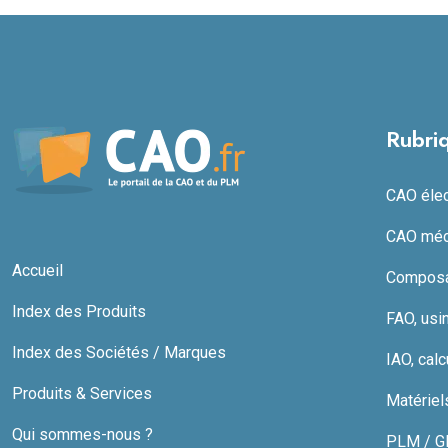
Rubri
CAO élect
CAO méc
Accueil
Composan
Index des Produits
FAO, usi
Index des Sociétés / Marques
IAO, calc
Produits & Services
Matériel
Qui sommes-nous ?
PLM / GDT