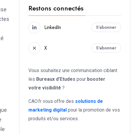
Restons connectés
ise
ctes
LinkedIn
S'abonner
té
X
S'abonner
Vous souhaitez une communication ciblant
les
Bureaux d’Etudes
pour
booster
votre
visibilité
?
CAO.fr vous offre des
solutions de
que
marketing digital
pour la promotion de vos
produits et/ou services.
e
le