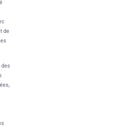
é
ec
et de
ées
r des
s
nées,
es