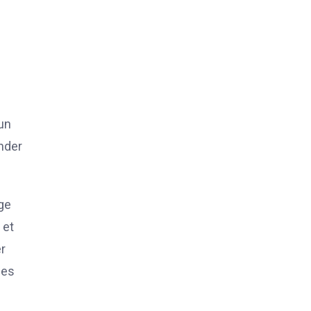
un
nder
rge
 et
er
des