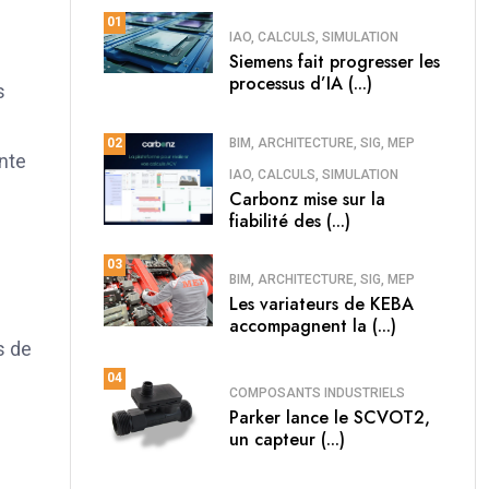
01
IAO, CALCULS, SIMULATION
Siemens fait progresser les
processus d’IA (...)
s
BIM, ARCHITECTURE, SIG, MEP
02
inte
IAO, CALCULS, SIMULATION
Carbonz mise sur la
fiabilité des (...)
03
BIM, ARCHITECTURE, SIG, MEP
Les variateurs de KEBA
accompagnent la (...)
s de
04
COMPOSANTS INDUSTRIELS
Parker lance le SCVOT2,
un capteur (...)