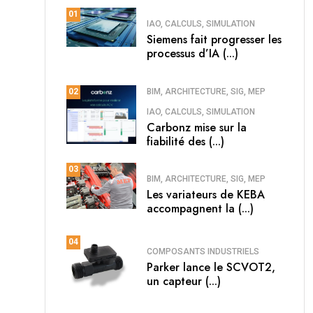
01
IAO, CALCULS, SIMULATION
Siemens fait progresser les
processus d’IA (...)
BIM, ARCHITECTURE, SIG, MEP
02
IAO, CALCULS, SIMULATION
Carbonz mise sur la
fiabilité des (...)
03
BIM, ARCHITECTURE, SIG, MEP
Les variateurs de KEBA
accompagnent la (...)
04
COMPOSANTS INDUSTRIELS
Parker lance le SCVOT2,
un capteur (...)