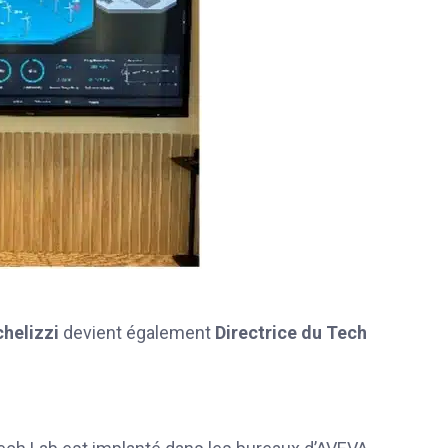
chelizzi
devient également
Directrice du Tech