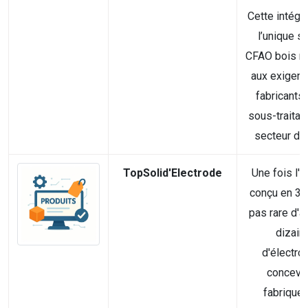
Cette intégr
l’unique so
CFAO bois r
aux exigen
fabricants
sous-traitan
secteur d’ac
TopSolid'Electrode
Une fois l'o
conçu en 3D, 
pas rare d'a
dizain
d'électro
concevoi
fabriquer