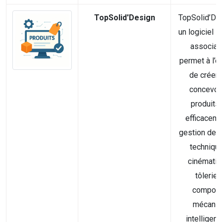
TopSolid'Design
TopSolid’De
un logiciel i
associati
permet à l’o
de créer 
concevoi
produits
efficaceme
gestion de 
technique
cinématiq
tôlerie,
compos
mécaniq
intelligent