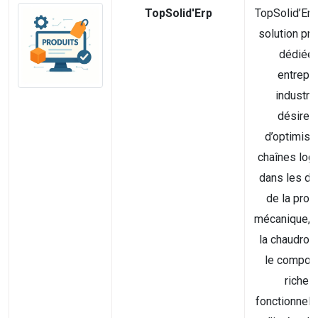
TopSolid'Erp
TopSolid’Erp
solution pro
dédiée 
entrepr
industrie
désireu
d’optimise
chaînes log
dans les d
de la prod
mécanique, la
la chaudron
le composi
riches
fonctionnell