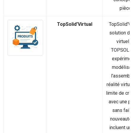
pièces.
TopSolid’Virtual
TopSolid’Vir
solution de 
virtuell
TOPSOLID,
expérimen
modélisat
l’assembl
réalité virtue
limite de créa
avec une pr
sans faill
nouveauté
incluent un 