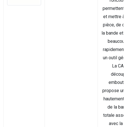
fonction
permettent 
et mettre à 
pièce, de c
la bande et l’
beaucoup
rapidement 
un outil géné
La CAO
découpe
emboutis
propose une
hautement 
de la ban
totale assoc
avec la p