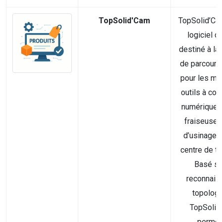
TopSolid'Cam
TopSolid’Ca
logiciel 
destiné à la 
de parcours 
pour les ma
outils à c
numérique 
fraiseuse,
d’usinage, 
centre de t
Basé su
reconnais
topologi
TopSolid
permet