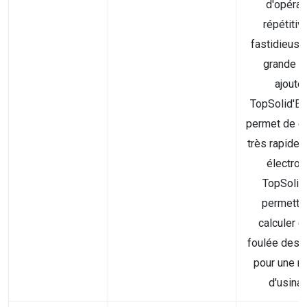
d'opérat
répétitiv
fastidieuse
grande v
ajoutée
TopSolid'El
permet de c
très rapide
électrod
TopSolid
permette
calculer d
foulée des 
pour une m
d'usinage