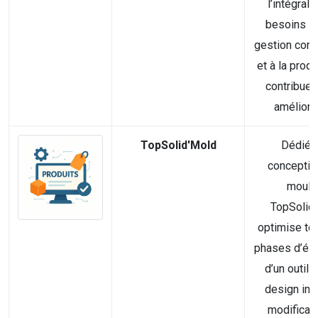
l’intégrali
besoins lié
gestion com
et à la produ
contribue a
améliorer 
TopSolid'Mold
Dédié à
conceptio
moule
TopSolid
optimise to
phases d’éla
d’un outill
design initi
modificat