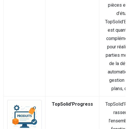
pièces en
d’étud
TopSolid’El
est quant à
complément
pour réali
parties mou
de la dét
automatiqu
gestion d
plans, de 
TopSolid'Progress
TopSolid’P
rassem
l’ensembl