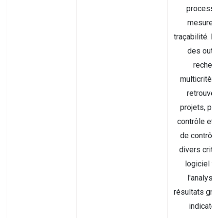
processu
mesure e
traçabilité. I
des outi
recher
multicritèr
retrouve
projets, po
contrôle et
de contrôl
divers critè
logiciel fa
l'analys
résultats gr
indicateu