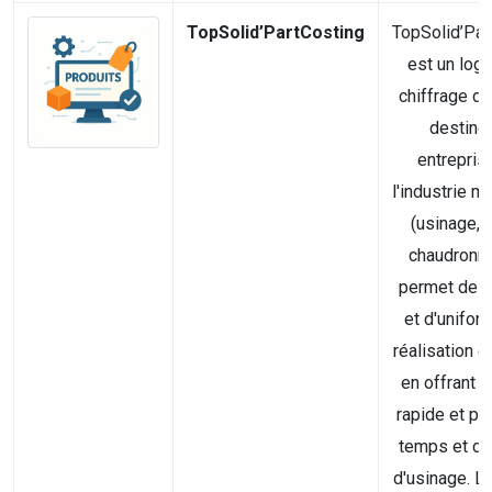
TopSolid’PartCosting
TopSolid’Par
est un logi
chiffrage d
destiné
entrepris
l'industrie 
(usinage, t
chaudronner
permet de fi
et d'uniform
réalisation 
en offrant u
rapide et pr
temps et de
d'usinage. Le