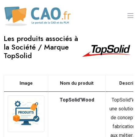
Les produits associés à
la Société / Marque
TopSolid
Image
Nom du produit
Descrip
TopSolid'Wood
TopSolid’W
une solution
de concepti
fabrication
aux métiers 