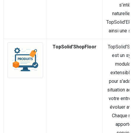
s'intèg
naturelle
TopSolid’ERP
ainsi une sol
TopSolid’ShopFloor
TopSolid’Sh
est un sy
modulair
extensible
pour s'adapt
situation act
votre entre
évoluer ave
Chaque m
apporte
service