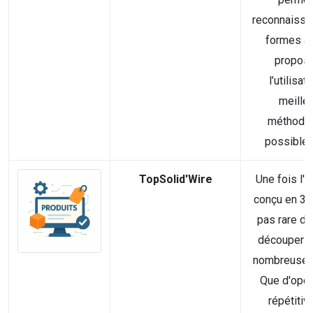
reconnaissa
formes af
propose
l’utilisat
meille
méthodol
possible p
TopSolid'Wire
Une fois l'o
conçu en 3D, 
pas rare de
découper au
nombreuses
Que d'opér
répétitiv