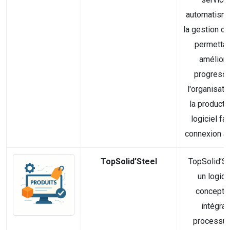
automatism
la gestion de 
permettan
améliora
progressi
l'organisati
la productiv
logiciel fac
connexion av
TopSolid’Steel
TopSolid’St
un logici
concepti
intégran
processus