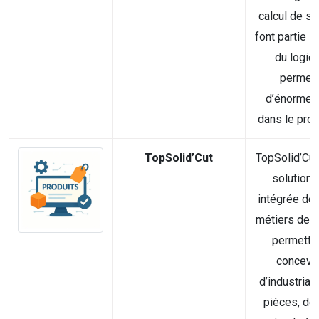
calcul de st
font partie i
du logici
permett
d’énormes
dans le proc
TopSolid’Cut
TopSolid’Cut
solution
intégrée dé
métiers de la
permetta
concevoi
d’industrial
pièces, de 