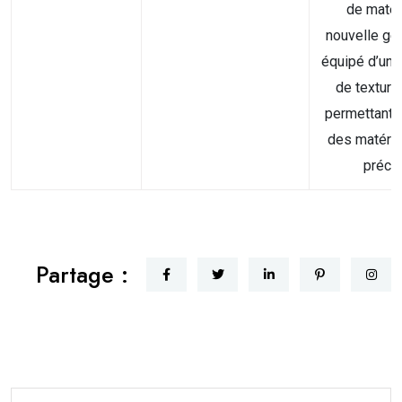
de matér
nouvelle gé
équipé d’un
de textur
permettant 
des matéria
précis.
Partage :