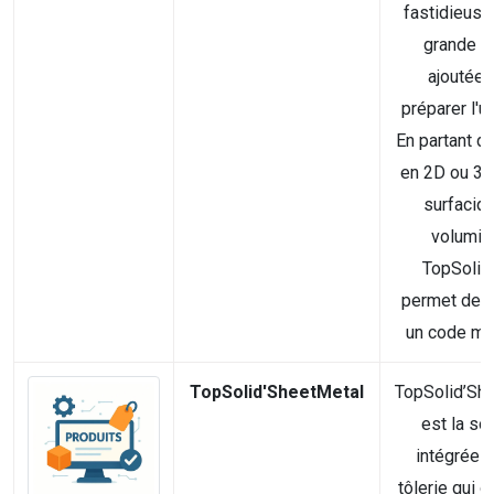
fastidieuse
grande v
ajoutée 
préparer l'u
En partant d
en 2D ou 3D (
surfaciq
volumiq
TopSolid
permet de p
un code mac
TopSolid'SheetMetal
TopSolid’Sh
est la sol
intégrée p
tôlerie qui o