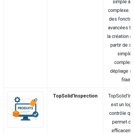
simple à l
complexe. El
des fonctio
avancées te
la création d
partir de s
simples
complexe
dépliage so
filaire,.
TopSolid’Inspection
TopSolid’In
est un logi
contrôle qua
permet de
efficaceme