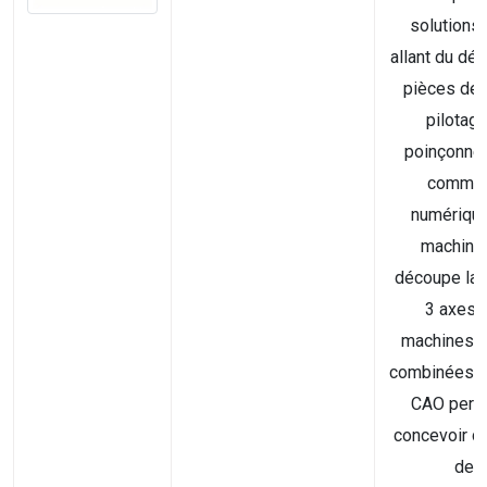
solutions
allant du dé
pièces de 
pilotag
poinçonne
comma
numérique
machine
découpe las
3 axes)
machines d
combinées. S
CAO perm
concevoir d
de...