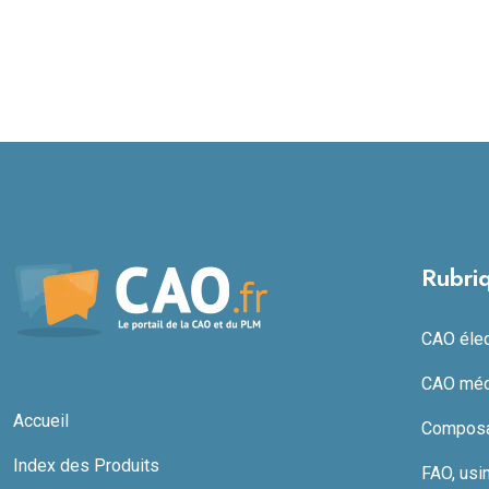
Rubri
CAO élect
CAO méc
Accueil
Composan
Index des Produits
FAO, usi