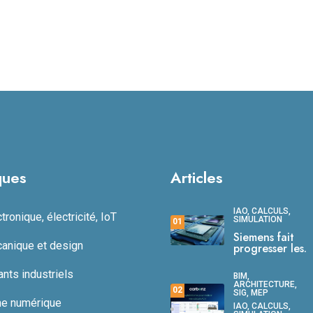
ques
Articles
IAO, CALCULS,
ronique, électricité, IoT
SIMULATION
01
Siemens fait
anique et design
progresser les.
ts industriels
BIM,
ARCHITECTURE,
02
SIG, MEP
ne numérique
IAO, CALCULS,