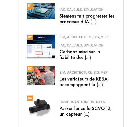
01
IAO, CALCULS, SIMULATION
Siemens fait progresser les
processus d’IA (...)
BIM, ARCHITECTURE, SIG, MEP
02
IAO, CALCULS, SIMULATION
Carbonz mise sur la
fiabilité des (...)
03
BIM, ARCHITECTURE, SIG, MEP
Les variateurs de KEBA
accompagnent la (...)
04
COMPOSANTS INDUSTRIELS
Parker lance le SCVOT2,
un capteur (...)