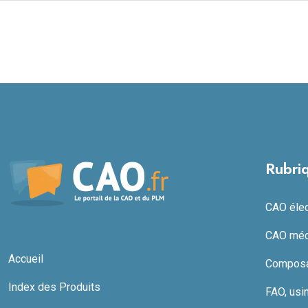
Rubri
CAO élect
CAO méc
Accueil
Composan
Index des Produits
FAO, usi