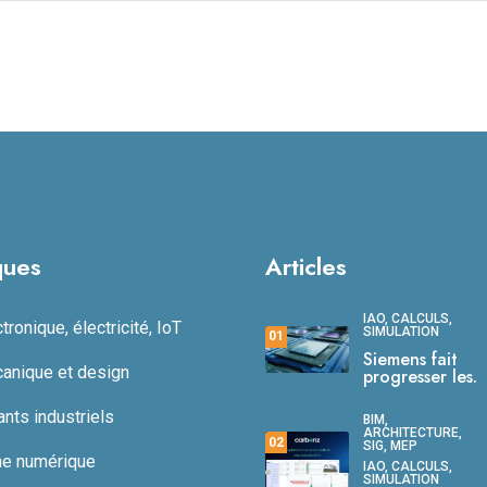
ques
Articles
IAO, CALCULS,
ronique, électricité, IoT
SIMULATION
01
Siemens fait
anique et design
progresser les.
ts industriels
BIM,
ARCHITECTURE,
02
SIG, MEP
ne numérique
IAO, CALCULS,
SIMULATION