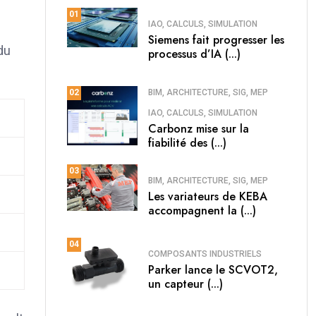
01
IAO, CALCULS, SIMULATION
Siemens fait progresser les
du
processus d’IA (...)
BIM, ARCHITECTURE, SIG, MEP
02
IAO, CALCULS, SIMULATION
Carbonz mise sur la
fiabilité des (...)
03
BIM, ARCHITECTURE, SIG, MEP
Les variateurs de KEBA
accompagnent la (...)
04
COMPOSANTS INDUSTRIELS
Parker lance le SCVOT2,
un capteur (...)