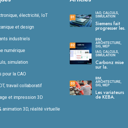
IAO, CALCULS,
ronique, électricité, IoT
SIMULATION
01
Siemens fait
anique et design
progresser les.
ts industriels
BIM,
ARCHITECTURE,
02
SIG, MEP
ne numérique
IAO, CALCULS,
SIMULATION
Carbonz mise
uls, simulation
sur la.
s pour la CAO
BIM,
ARCHITECTURE,
03
, travail collaboratif
SIG, MEP
Les variateurs
de KEBA.
age et impression 3D
animation 3D, réalité virtuelle