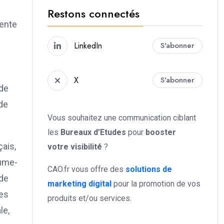
Restons connectés
sente
LinkedIn
S'abonner
X
S'abonner
 de
 de
Vous souhaitez une communication ciblant
les
Bureaux d’Etudes
pour
booster
çais,
votre
visibilité
?
aume-
CAO.fr vous offre des
solutions de
 de
marketing digital
pour la promotion de vos
ses
produits et/ou services.
le,