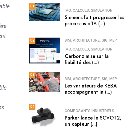
able
01
IAO, CALCULS, SIMULATION
Siemens fait progresser les
processus d’IA (...)
ère
ent
BIM, ARCHITECTURE, SIG, MEP
02
IAO, CALCULS, SIMULATION
Carbonz mise sur la
fiabilité des (...)
03
BIM, ARCHITECTURE, SIG, MEP
Les variateurs de KEBA
ble
accompagnent la (...)
ns
04
COMPOSANTS INDUSTRIELS
Parker lance le SCVOT2,
un capteur (...)