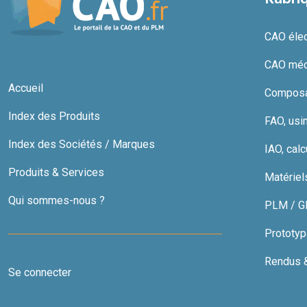
CAO élect
CAO méc
Accueil
Composan
Index des Produits
FAO, usi
Index des Sociétés / Marques
IAO, calc
Produits & Services
Matériel
Qui sommes-nous ?
PLM / GDT
Prototyp
Rendus & 
Se connecter