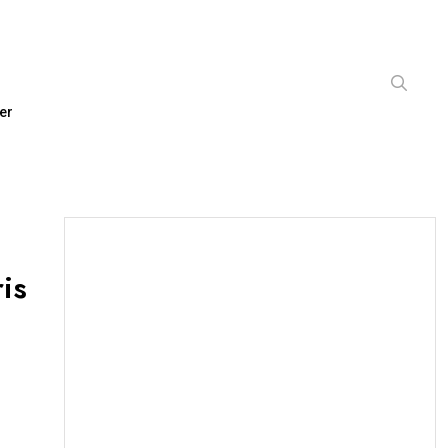
er
is