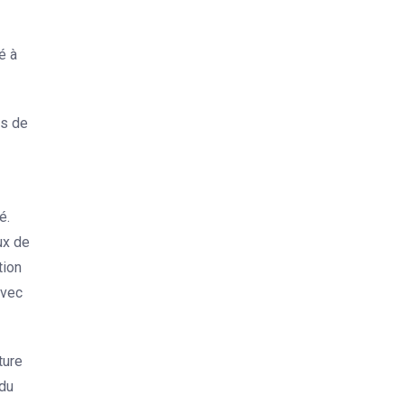
é à
ns de
é.
ux de
tion
avec
ture
 du