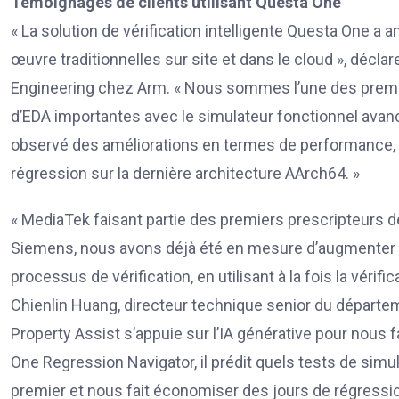
Témoignages de clients utilisant Questa One
« La solution de vérification intelligente Questa One a 
œuvre traditionnelles sur site et dans le cloud », décl
Engineering chez Arm. « Nous sommes l’une des premiè
d’EDA importantes avec le simulateur fonctionnel ava
observé des améliorations en termes de performance, d
régression sur la dernière architecture AArch64. »
« MediaTek faisant partie des premiers prescripteurs de
Siemens, nous avons déjà été en mesure d’augmenter la
processus de vérification, en utilisant à la fois la véri
Chienlin Huang, directeur technique senior du départ
Property Assist s’appuie sur l’IA générative pour nous
One Regression Navigator, il prédit quels tests de simu
premier et nous fait économiser des jours de régressi