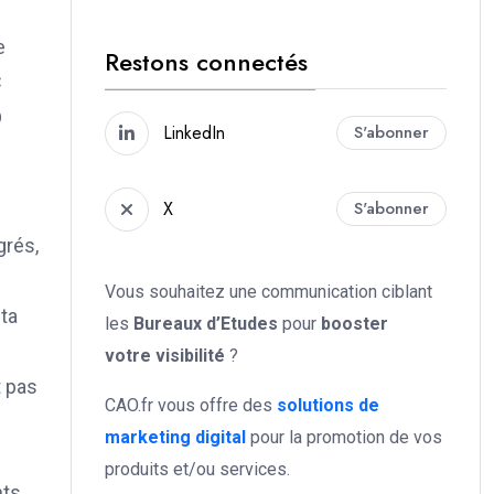
e
Restons connectés
C
D
LinkedIn
S'abonner
X
S'abonner
grés,
Vous souhaitez une communication ciblant
ta
les
Bureaux d’Etudes
pour
booster
votre
visibilité
?
t pas
CAO.fr vous offre des
solutions de
marketing digital
pour la promotion de vos
produits et/ou services.
nts