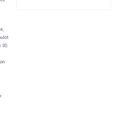
e,
oulot
s 3D
e
ion
e