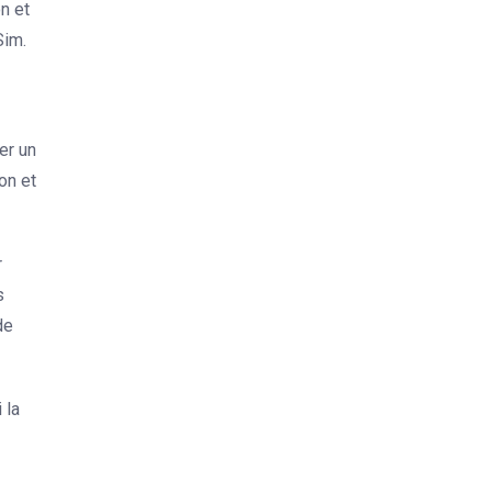
n et
Sim.
er un
on et
r
s
de
 la