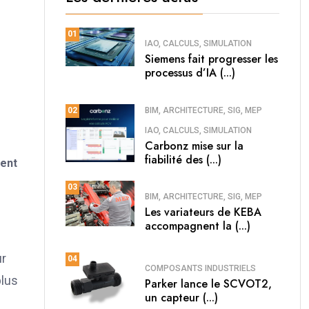
01
IAO, CALCULS, SIMULATION
Siemens fait progresser les
processus d’IA (...)
BIM, ARCHITECTURE, SIG, MEP
02
IAO, CALCULS, SIMULATION
Carbonz mise sur la
fiabilité des (...)
tent
03
BIM, ARCHITECTURE, SIG, MEP
Les variateurs de KEBA
accompagnent la (...)
ur
04
COMPOSANTS INDUSTRIELS
plus
Parker lance le SCVOT2,
un capteur (...)