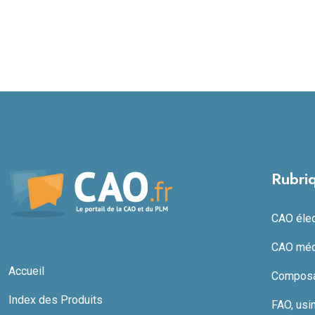
Rubri
CAO élect
CAO méc
Accueil
Composan
Index des Produits
FAO, usi