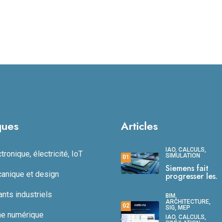
ques
Articles
IAO, CALCULS,
ronique, électricité, IoT
SIMULATION
01
Siemens fait
anique et design
progresser les.
ts industriels
BIM,
ARCHITECTURE,
02
SIG, MEP
ne numérique
IAO, CALCULS,