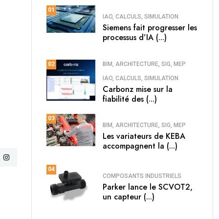
01
IAO, CALCULS, SIMULATION
Siemens fait progresser les
processus d’IA (...)
BIM, ARCHITECTURE, SIG, MEP
02
IAO, CALCULS, SIMULATION
Carbonz mise sur la
fiabilité des (...)
03
BIM, ARCHITECTURE, SIG, MEP
Les variateurs de KEBA
accompagnent la (...)
04
COMPOSANTS INDUSTRIELS
Parker lance le SCVOT2,
un capteur (...)