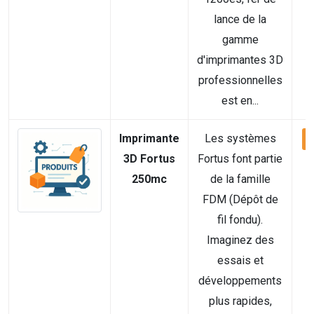
lance de la
gamme
d'imprimantes 3D
professionnelles
est en...
Imprimante
Les systèmes
V
3D Fortus
Fortus font partie
250mc
de la famille
FDM (Dépôt de
fil fondu).
Imaginez des
essais et
développements
plus rapides,