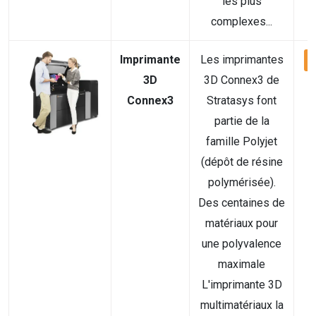
les plus
complexes...
Imprimante
Les imprimantes
V
3D
3D Connex3 de
Connex3
Stratasys font
partie de la
famille Polyjet
(dépôt de résine
polymérisée).
Des centaines de
matériaux pour
une polyvalence
maximale
L'imprimante 3D
multimatériaux la